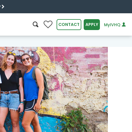
y
0
CONTACT
APPLY
MyIVHQ
SEARCH