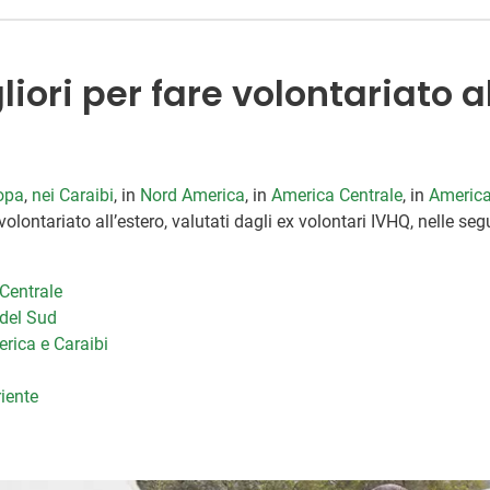
liori per fare volontariato a
opa
,
nei Caraibi
, in
Nord America
, in
America Centrale
, in
America
olontariato all’estero, valutati dagli ex volontari IVHQ, nelle seg
 Centrale
 del Sud
erica e Caraibi
riente