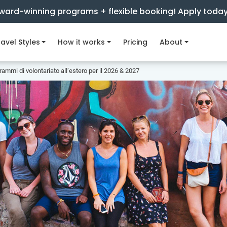
ward-winning programs + flexible booking! Apply toda
avel Styles
How it works
Pricing
About
grammi di volontariato all’estero per il 2026 & 2027