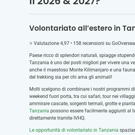
il 2026 & 2027?
Volontariato all’estero in T
⭐ Valutazione 4,97 • 158 recensioni su GoOverse
Paese ricco di splendori naturali, spiagge stupende,
Tanzania è uno dei posti migliori per vivere una ve
anche il maestoso Monte Kilimanjaro e una fauna i
del trekking sia per chi ama gli animali!
Molti scelgono di combinare i nostri programmi di
weekend fuori porta, tra cui safari, tour nei villag
ammirare cascate, sorgenti termali, grotte e piant
Tanzania
possono essere facilmente aggiunti al t
direttamente tramite IVHQ.
Le opportunità di volontariato in Tanzania
spazia