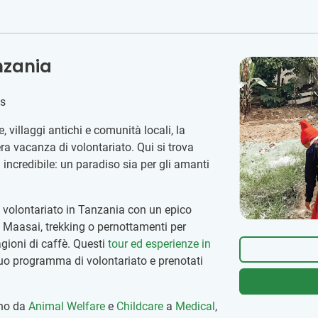
anzania
as
 villaggi antichi e comunità locali, la
ra vacanza di volontariato. Qui si trova
ncredibile: un paradiso sia per gli amanti
 volontariato in Tanzania con un epico
gi Maasai, trekking o pernottamenti per
agioni di caffè. Questi
tour ed esperienze in
uo programma di volontariato e prenotati
no da
Animal Welfare
e
Childcare
a
Medical
,