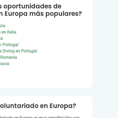
s oportunidades de
en Europa más populares?
cia
en Italia
ia
n Portugal
 Diving en Portugal
n Rumanía
oacia
oluntariado en Europa?
ntariado en Europa es muy sencillo! Una vez