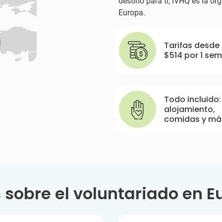
destino para ti, IVHQ es la o
Europa.
Tarifas desde
$514
por 1 se
Todo incluido:
alojamiento,
comidas y má
 sobre el voluntariado en E