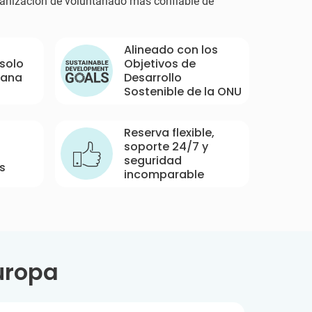
rganización de voluntariado más confiable de
Alineado con los
 solo
Objetivos de
mana
Desarrollo
Sostenible de la ONU
Reserva flexible,
soporte 24/7 y
seguridad
s
incomparable
uropa