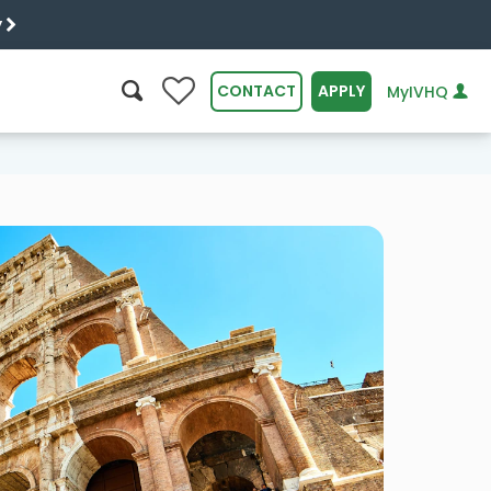
y
0
CONTACT
APPLY
MyIVHQ
SEARCH