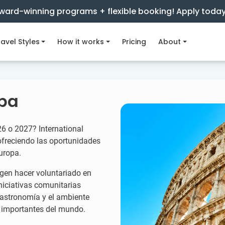
ward-winning programs + flexible booking! Apply toda
avel Styles
How it works
Pricing
About
opa
6 o 2027? International
ofreciendo las oportunidades
uropa.
gen hacer voluntariado en
niciativas comunitarias
a gastronomía y el ambiente
s importantes del mundo.