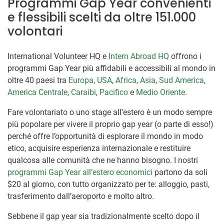
Programmi Gap Year convenienti
e flessibili scelti da oltre 151.000
volontari
International Volunteer HQ e
Intern Abroad HQ
offrono i
programmi Gap Year più affidabili e accessibili al mondo in
oltre 40 paesi tra
Europa
,
USA
,
Africa
,
Asia
,
Sud America
,
America Centrale
,
Caraibi
,
Pacifico
e
Medio Oriente
.
Fare volontariato o uno stage all’estero è un modo sempre
più popolare per vivere il proprio gap year (o parte di esso!)
perché offre l’opportunità di esplorare il mondo in modo
etico, acquisire esperienza internazionale e restituire
qualcosa alle comunità che ne hanno bisogno. I nostri
programmi Gap Year all’estero economici
partono da soli
$20
al giorno, con tutto organizzato per te: alloggio, pasti,
trasferimento dall’aeroporto e molto altro.
Sebbene il gap year sia tradizionalmente scelto dopo il