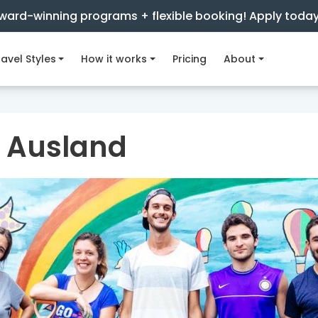
ward-winning programs + flexible booking! Apply toda
avel Styles
How it works
Pricing
About
t Ausland