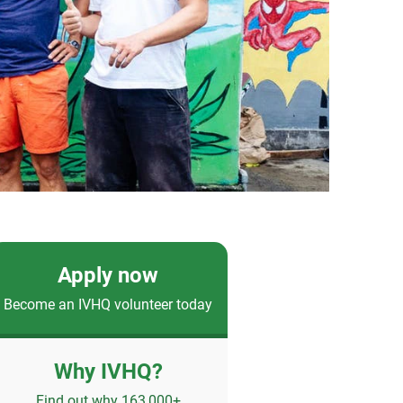
Apply now
Become an IVHQ volunteer today
Why IVHQ?
Find out why 163,000+