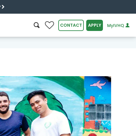
y
0
CONTACT
APPLY
MyIVHQ
SEARCH