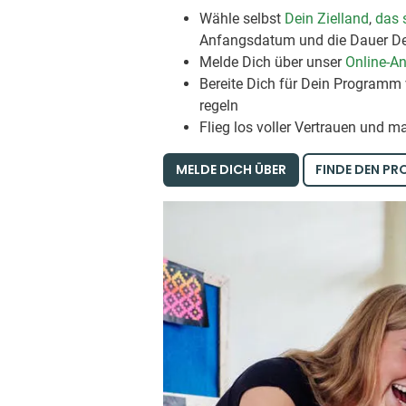
Wähle selbst
Dein Zielland
,
das 
Anfangsdatum und die Dauer D
Melde Dich über unser
Online-A
Bereite Dich für Dein Programm 
regeln
Flieg los voller Vertrauen und m
MELDE DICH ÜBER
FINDE DEN PR