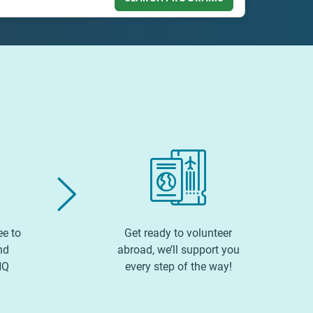
ee to
Get ready to volunteer
nd
abroad, we’ll support you
HQ
every step of the way!