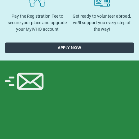
Pay the Registration Fee to
Get ready to volunteer abroad,
secure your place and upgrade
we’ll support you every step of
your MyIVHQ account
the way!
APPLY NOW