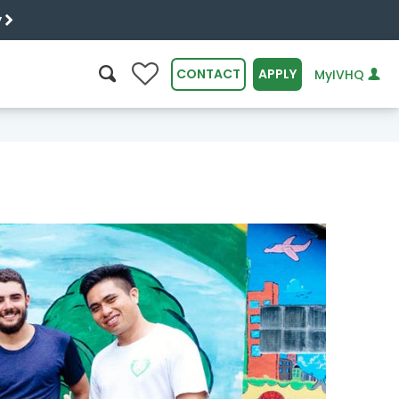
y
0
CONTACT
APPLY
MyIVHQ
SEARCH