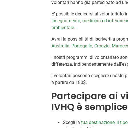
volontari hanno già partecipato ad uno
E’ possibile dedicarsi al volontariato i
insegnamento
,
medicina ed infermieri
ambientale
.
Avrai la possibilità di iscriverti a pr
Australia
,
Portogallo
,
Croazia
,
Marocc
I nostri programmi di volontariato sono
differenza, indipendentemente dall’es
I volontari possono scegliere i nostri
a partire da 180$.
Partecipare ai v
IVHQ è semplice
Scegli la
tua destinazione
,
il tip