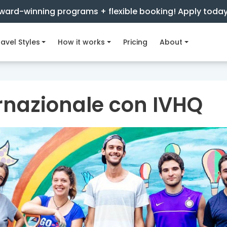
ward-winning programs + flexible booking! Apply toda
avel Styles
How it works
Pricing
About
ernazionale con IVHQ