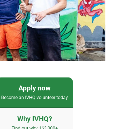
Apply now
Become an IVHQ volunteer today
Why IVHQ?
Find out why 163,000+