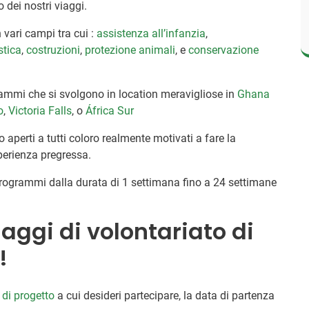
 dei nostri viaggi.
n vari campi tra cui :
assistenza all’infanzia
,
stica
,
costruzioni
,
protezione animali
, e
conservazione
ogrammi che si svolgono in location meravigliose in
Ghana
o
,
Victoria Falls
, o
África Sur
 aperti a tutti coloro realmente motivati a fare la
perienza pregressa.
 programmi dalla durata di 1 settimana fino a 24 settimane
iaggi di volontariato di
!
o di progetto
a cui desideri partecipare, la data di partenza