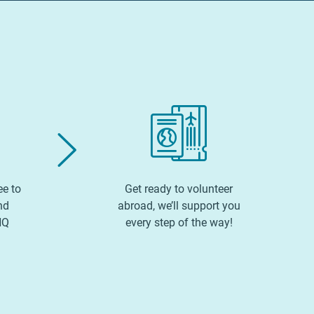
ee to
Get ready to volunteer
nd
abroad, we’ll support you
HQ
every step of the way!